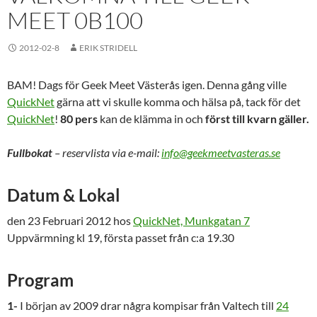
MEET 0B100
2012-02-8
ERIK STRIDELL
BAM! Dags för Geek Meet Västerås igen. Denna gång ville
QuickNet
gärna att vi skulle komma och hälsa på, tack för det
QuickNet
!
80 pers
kan de klämma in och
först till kvarn gäller.
Fullbokat
– reservlista via e-mail:
info@geekmeetvasteras.se
Datum & Lokal
den 23 Februari 2012 hos
QuickNet, Munkgatan 7
Uppvärmning kl 19, första passet från c:a 19.30
Program
1-
I början av 2009 drar några kompisar från Valtech till
24