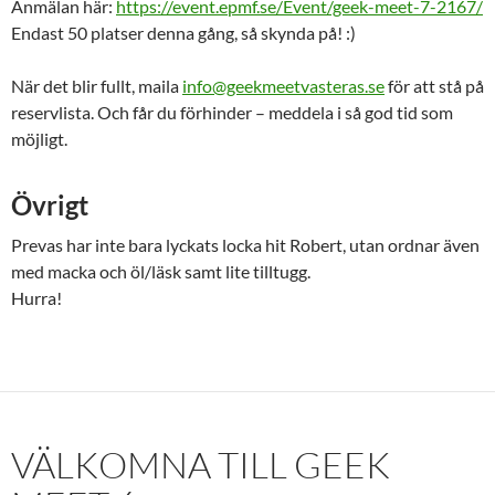
Anmälan här:
https://event.epmf.se/Event/geek-meet-7-2167/
Endast 50 platser denna gång, så skynda på! :)
När det blir fullt, maila
info@geekmeetvasteras.se
för att stå på
reservlista. Och får du förhinder – meddela i så god tid som
möjligt.
Övrigt
Prevas har inte bara lyckats locka hit Robert, utan ordnar även
med macka och öl/läsk samt lite tilltugg.
Hurra!
VÄLKOMNA TILL GEEK