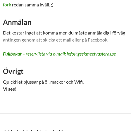
fork
redan samma kväll. ;)
Anmälan
Det kostar inget att komma men du måste anmäla dig i förväg
antingen genom att skicka ett mail eller på Facebook
.
Fullbokat
– reservlista via e-mail:
info@geekmeetvasteras.se
Övrigt
QuickNet bjussar på öl, mackor och Wifi.
Vi ses!