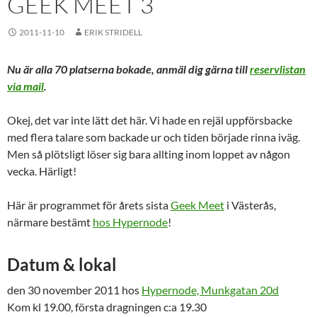
GEEK MEET 3
2011-11-10
ERIK STRIDELL
Nu är alla 70 platserna bokade, anmäl dig gärna till
reservlistan
via mail
.
Okej, det var inte lätt det här. Vi hade en rejäl uppförsbacke
med flera talare som backade ur och tiden började rinna iväg.
Men så plötsligt löser sig bara allting inom loppet av någon
vecka. Härligt!
Här är programmet för årets sista
Geek Meet
i Västerås,
närmare bestämt
hos Hypernode
!
Datum & lokal
den 30 november 2011 hos
Hypernode, Munkgatan 20d
Kom kl 19.00, första dragningen c:a 19.30