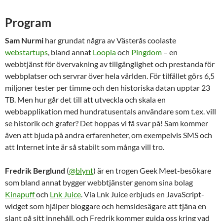
Program
Sam Nurmi
har grundat några av Västerås coolaste
webstartups
, bland annat
Loopia
och
Pingdom
– en
webbtjänst för övervakning av tillgänglighet och prestanda för
webbplatser och servrar över hela världen. För tilfället görs 6,5
miljoner tester per timme och den historiska datan upptar 23
TB. Men hur går det till att utveckla och skala en
webbapplikation med hundratusentals användare som t.ex. vill
se historik och grafer? Det hoppas vi få svar på! Sam kommer
även att bjuda på andra erfarenheter, om exempelvis SMS och
att Internet inte är så stabilt som många vill tro.
Fredrik Berglund
(
@blynt
) är en trogen Geek Meet-besökare
som bland annat bygger webbtjänster genom sina bolag
Kinapuff
och
Lnk Juice
. Via Lnk Juice erbjuds en JavaScript-
widget som hjälper bloggare och hemsidesägare att tjäna en
slant på sitt innehåll, och Fredrik kommer guida oss kring vad