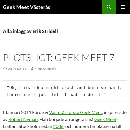
Hoppa
Sök
Geek Meet Västerås
till
PRIMÄR
innehåll
MENY
Alla inlägg av Erik Stridell
PLÖTSLIGT: GEEK MEET 7
2014-03-11
ERIK STRIDELL
”Ok, this idea might crash and burn so hard, 
therefore I just felt I had to do it!”
I Januari 2011 körde vi
Västerås första Geek Meet
, inspirerade
av
Robert Nyman
. Han började arrangera små
Geek Meet
-
träffar i Stockholm redan
2006
, och numera tar platserna till