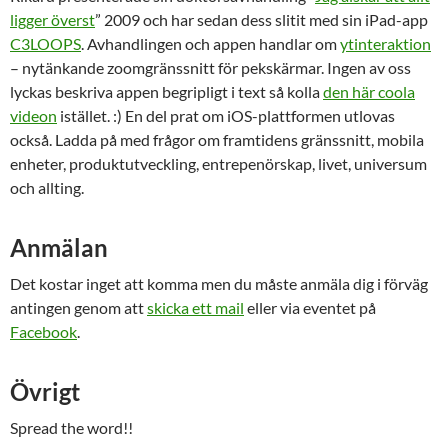
ligger överst
” 2009 och har sedan dess slitit med sin iPad-app
C3LOOPS
. Avhandlingen och appen handlar om
ytinteraktion
– nytänkande zoomgränssnitt för pekskärmar. Ingen av oss
lyckas beskriva appen begripligt i text så kolla
den här coola
videon
istället. :) En del prat om iOS-plattformen utlovas
också. Ladda på med frågor om framtidens gränssnitt, mobila
enheter, produktutveckling, entrepenörskap, livet, universum
och allting.
Anmälan
Det kostar inget att komma men du måste anmäla dig i förväg
antingen genom att
skicka ett mail
eller via eventet på
Facebook
.
Övrigt
Spread the word!!