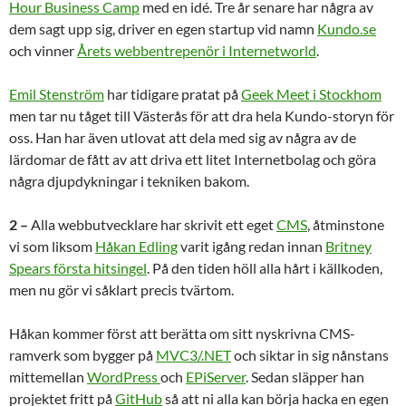
Hour Business Camp
med en idé. Tre år senare har några av
dem sagt upp sig, driver en egen startup vid namn
Kundo.se
och vinner
Årets webbentrepenör i Internetworld
.
Emil Stenström
har tidigare pratat på
Geek Meet i Stockhom
men tar nu tåget till Västerås för att dra hela Kundo-storyn för
oss. Han har även utlovat att dela med sig av några av de
lärdomar de fått av att driva ett litet Internetbolag och göra
några djupdykningar i tekniken bakom.
2 –
Alla webbutvecklare har skrivit ett eget
CMS
, åtminstone
vi som liksom
Håkan Edling
varit igång redan innan
Britney
Spears första hitsingel
. På den tiden höll alla hårt i källkoden,
men nu gör vi såklart precis tvärtom.
Håkan kommer först att berätta om sitt nyskrivna CMS-
ramverk som bygger på
MVC3/.NET
och siktar in sig nånstans
mittemellan
WordPress
och
EPiServer
. Sedan släpper han
projektet fritt på
GitHub
så att ni alla kan börja hacka en egen