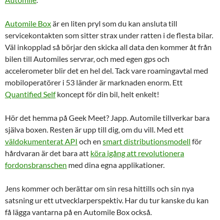
Automile Box
är en liten pryl som du kan ansluta till
servicekontakten som sitter strax under ratten i de flesta bilar.
Väl inkopplad så börjar den skicka all data den kommer åt från
bilen till Automiles servrar, och med egen gps och
accelerometer blir det en hel del. Tack vare roamingavtal med
mobiloperatörer i 53 länder är marknaden enorm. Ett
Quantified Self
koncept för din bil, helt enkelt!
Hör det hemma på Geek Meet? Japp. Automile tillverkar bara
själva boxen. Resten är upp till dig, om du vill. Med ett
väldokumenterat API
och en
smart distributionsmodell
för
hårdvaran är det bara att
köra igång att revolutionera
fordonsbranschen
med dina egna applikationer.
Jens kommer och berättar om sin resa hittills och sin nya
satsning ur ett utvecklarperspektiv. Har du tur kanske du kan
få lägga vantarna på en Automile Box också.