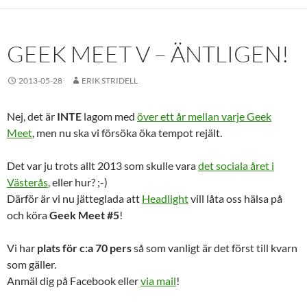
GEEK MEET V – ÄNTLIGEN!
2013-05-28
ERIK STRIDELL
Nej, det är
INTE
lagom med
över ett år mellan varje Geek
Meet
, men nu ska vi försöka öka tempot rejält.
Det var ju trots allt 2013 som skulle vara
det sociala året i
Västerås
, eller hur? ;-)
Därför är vi nu jätteglada att
Headlight
vill låta oss hälsa på
och köra
Geek Meet #5
!
Vi har
plats för c:a 70 pers
så som vanligt är det först till kvarn
som gäller.
Anmäl dig på Facebook eller
via mail
!