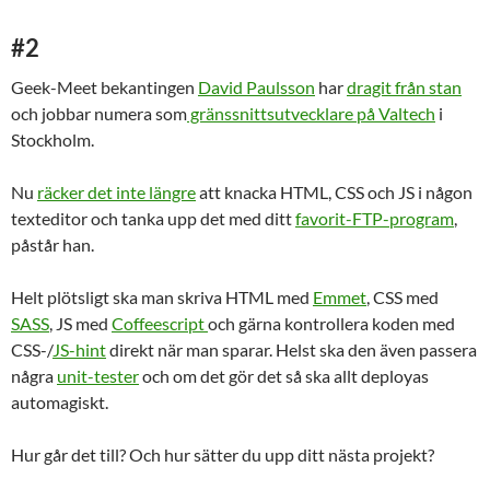
#2
Geek-Meet bekantingen
David Paulsson
har
dragit från stan
och jobbar numera som
gränssnittsutvecklare på Valtech
i
Stockholm.
Nu
räcker det inte längre
att knacka HTML, CSS och JS i någon
texteditor och tanka upp det med ditt
favorit-FTP-program
,
påstår han.
Helt plötsligt ska man skriva HTML med
Emmet
, CSS med
SASS
, JS med
Coffeescript
och gärna kontrollera koden med
CSS-/
JS-hint
direkt när man sparar. Helst ska den även passera
några
unit-tester
och om det gör det så ska allt deployas
automagiskt.
Hur går det till? Och hur sätter du upp ditt nästa projekt?