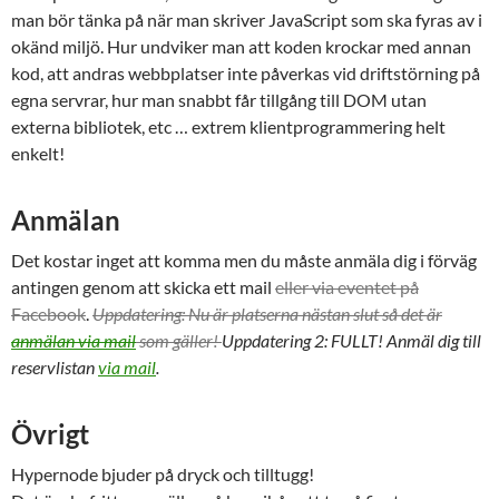
man bör tänka på när man skriver JavaScript som ska fyras av i
okänd miljö. Hur undviker man att koden krockar med annan
kod, att andras webbplatser inte påverkas vid driftstörning på
egna servrar, hur man snabbt får tillgång till DOM utan
externa bibliotek, etc … extrem klientprogrammering helt
enkelt!
Anmälan
Det kostar inget att komma men du måste anmäla dig i förväg
antingen genom att skicka ett mail
eller via eventet på
Facebook
.
Uppdatering: Nu är platserna nästan slut så det är
anmälan via mail
som gäller!
Uppdatering 2: FULLT! Anmäl dig till
reservlistan
via mail
.
Övrigt
Hypernode bjuder på dryck och tilltugg!