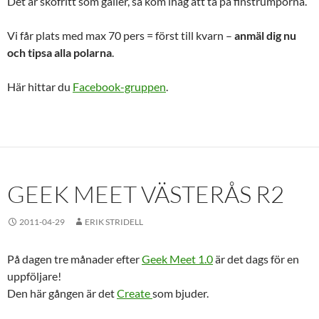
Det är skofritt som gäller, så kom ihåg att ta på finstrumporna.
Vi får plats med max 70 pers = först till kvarn –
anmäl dig nu
och tipsa alla polarna
.
Här hittar du
Facebook-gruppen
.
GEEK MEET VÄSTERÅS R2
2011-04-29
ERIK STRIDELL
På dagen tre månader efter
Geek Meet 1.0
är det dags för en
uppföljare!
Den här gången är det
Create
som bjuder.