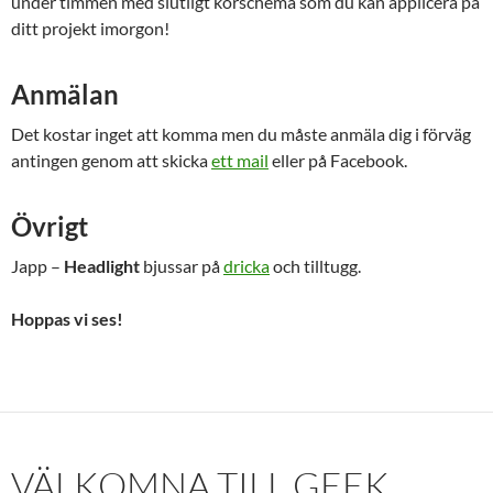
under timmen med slutligt körschema som du kan applicera på
ditt projekt imorgon!
Anmälan
Det kostar inget att komma men du måste anmäla dig i förväg
antingen genom att skicka
ett mail
eller på Facebook.
Övrigt
Japp –
Headlight
bjussar på
dricka
och tilltugg.
Hoppas vi ses!
VÄLKOMNA TILL GEEK