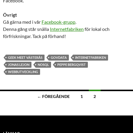
Facebook.
Övrigt
Gå gärna med i vår
Facebook-grupp
.
Denna gång står snälla
Internetfabriken
för lokal och
förfriskningar. Tack på förhand!
GEEK MEET VÄSTERÅS
GOVDATA
INTERNETFABRIKEN
JONAS LEJON
NOSQL
PEPPE BERGQVIST
WEBBUTVECKLING
Inläggsnavigering
← FÖREGÅENDE
1
2