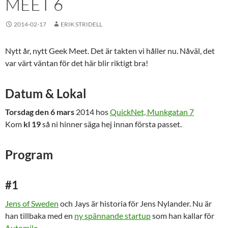
MEET 6
2014-02-17
ERIK STRIDELL
Nytt år, nytt Geek Meet. Det är takten vi håller nu. Nåväl, det
var värt väntan för det här blir riktigt bra!
Datum & Lokal
Torsdag den 6 mars
2014 hos
QuickNet, Munkgatan 7
Kom
kl 19
så ni hinner säga hej innan första passet.
Program
#1
Jens of Sweden
och Jays är historia för Jens Nylander. Nu är
han tillbaka med en
ny spännande startup
som han kallar för
Automile
.