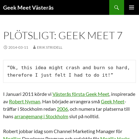
Hoppa
Sök
Geek Meet Västerås
till
PRIMÄR
innehåll
MENY
PLÖTSLIGT: GEEK MEET 7
2014-03-11
ERIK STRIDELL
”Ok, this idea might crash and burn so hard, 
therefore I just felt I had to do it!”
I Januari 2011 körde vi
Västerås första Geek Meet
, inspirerade
av
Robert Nyman
. Han började arrangera små
Geek Meet
-
träffar i Stockholm redan
2006
, och numera tar platserna till
hans
arrangemang i Stockholm
slut på nolltid.
Robert jobbar idag som Channel Marketing Manager för
Mozillas
Developer Program och redaktör för
Mozilla Hacks
.