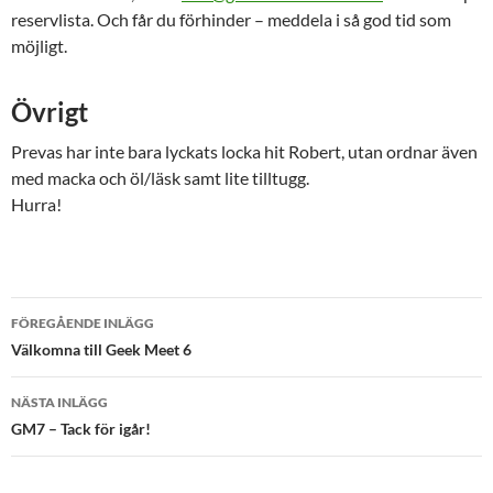
reservlista. Och får du förhinder – meddela i så god tid som
möjligt.
Övrigt
Prevas har inte bara lyckats locka hit Robert, utan ordnar även
med macka och öl/läsk samt lite tilltugg.
Hurra!
Inläggsnavigering
FÖREGÅENDE INLÄGG
Välkomna till Geek Meet 6
NÄSTA INLÄGG
GM7 – Tack för igår!