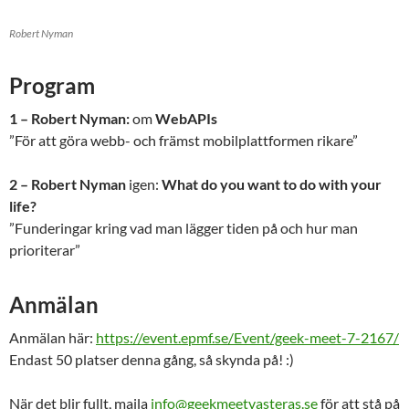
Robert Nyman
Program
1 – Robert Nyman:
om
WebAPIs
”För att göra webb- och främst mobilplattformen rikare”
2 – Robert Nyman
igen:
What do you want to do with your
life?
”Funderingar kring vad man lägger tiden på och hur man
prioriterar”
Anmälan
Anmälan här:
https://event.epmf.se/Event/geek-meet-7-2167/
Endast 50 platser denna gång, så skynda på! :)
När det blir fullt, maila
info@geekmeetvasteras.se
för att stå på