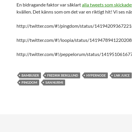
En bidragande faktor var såklart
alla tweets som skickade
kvällen. Det känns som om det var en riktigt hit! Vi ses näs
http://twitter.com/#!/pingdom/status/1419420936722
http://twitter.com/#!/loopia/status/141947894122020
http://twitter.com/#!/peppelorum/status/1419510616
BAMBUSER
FREDRIK BERGLUND
HYPERNODE
LNK JUICE
PINGDOM
SAN NURMI