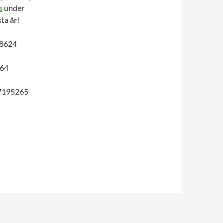
s
under
ta år!
18624
864
77195265