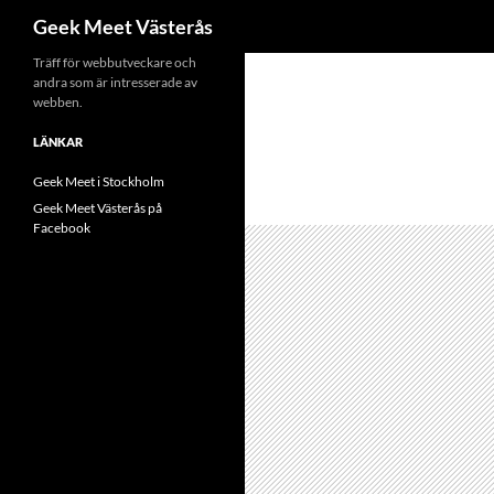
Sök
Geek Meet Västerås
Hoppa
Träff för webbutveckare och
andra som är intresserade av
till
webben.
innehåll
LÄNKAR
Geek Meet i Stockholm
Geek Meet Västerås på
Facebook