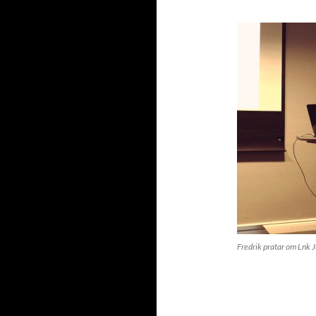
Fredrik pratar om Lnk 