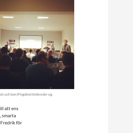
lats och Sam (Pingdom) förbereder sig.
ll att ens
, smarta
 Fredrik för