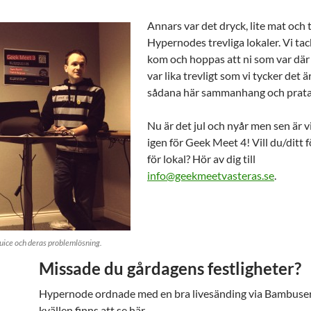
Annars var det dryck, lite mat och ti
Hypernodes trevliga lokaler. Vi tac
kom och hoppas att ni som var där
var lika trevligt som vi tycker det är
sådana här sammanhang och prata
Nu är det jul och nyår men sen är vi
igen för Geek Meet 4! Vill du/ditt 
för lokal? Hör av dig till
info@geekmeetvasteras.se
.
Juice och deras problemlösning.
Missade du gårdagens festligheter?
Hypernode ordnade med en bra livesänding via Bambuser
kvällen finns att se här.