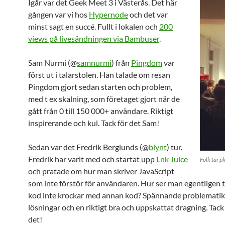
Igår var det Geek Meet 3 i Västerås. Det här
gången var vi hos
Hypernode
och det var
minst sagt en succé. Fullt i lokalen och
200
views på livesändningen via Bambuser
.
Sam Nurmi (@
samnurmi
) från
Pingdom
var
först ut i talarstolen. Han talade om resan
Pingdom gjort sedan starten och problem,
med t ex skalning, som företaget gjort när de
gått från 0 till 150 000+ användare. Riktigt
inspirerande och kul. Tack för det Sam!
Sedan var det Fredrik Berglunds (@
blynt
) tur.
Fredrik har varit med och startat upp
Lnk Juice
Folk tar p
och pratade om hur man skriver JavaScript
som inte förstör för användaren. Hur ser man egentligen ti
kod inte krockar med annan kod? Spännande problematik
lösningar och en riktigt bra och uppskattat dragning. Tack
det!