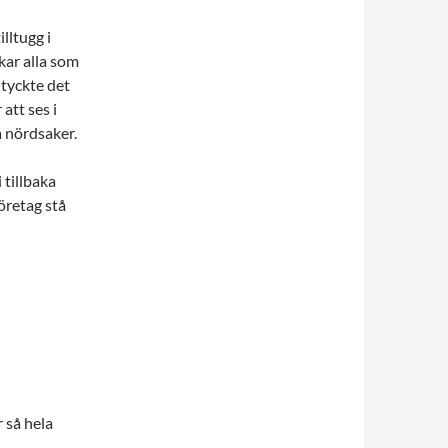
lltugg i
kar alla som
 tyckte det
 att ses i
 nördsaker.
 tillbaka
företag stå
 så hela