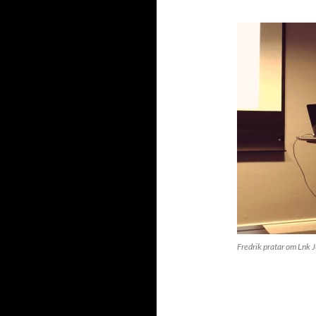
Fredrik pratar om Lnk 