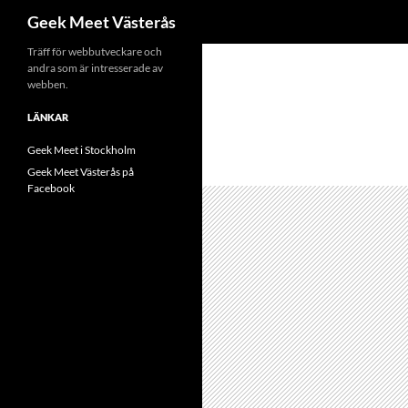
Sök
Geek Meet Västerås
Hoppa
Träff för webbutveckare och
andra som är intresserade av
till
webben.
innehåll
LÄNKAR
Geek Meet i Stockholm
Geek Meet Västerås på
Facebook