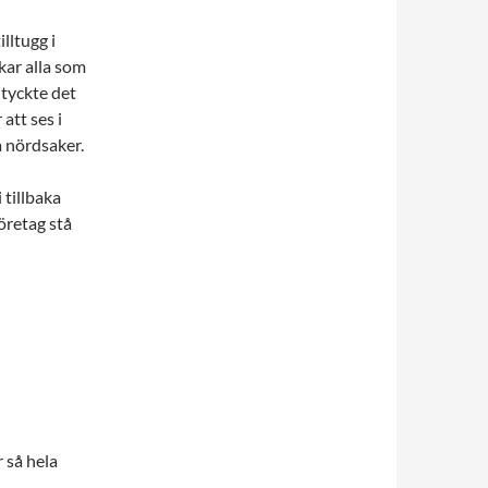
lltugg i
kar alla som
 tyckte det
 att ses i
 nördsaker.
 tillbaka
företag stå
 så hela