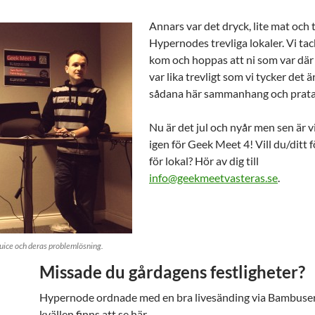
Annars var det dryck, lite mat och ti
Hypernodes trevliga lokaler. Vi tac
kom och hoppas att ni som var där
var lika trevligt som vi tycker det är
sådana här sammanhang och prata
Nu är det jul och nyår men sen är vi
igen för Geek Meet 4! Vill du/ditt 
för lokal? Hör av dig till
info@geekmeetvasteras.se
.
Juice och deras problemlösning.
Missade du gårdagens festligheter?
Hypernode ordnade med en bra livesänding via Bambuser
kvällen finns att se här.