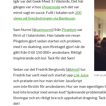
Igår var det Geek Meet 3 i Västerås. Det här
gången var vi hos
Hypernode
och det var
minst sagt en succé. Fullt i lokalen och
200
views på livesändningen via Bambuser
.
Sam Nurmi (@
samnurmi
) från
Pingdom
var
först ut i talarstolen. Han talade om resan
Pingdom gjort sedan starten och problem,
med t ex skalning, som företaget gjort när de
gått från 0 till 150 000+ användare. Riktigt
inspirerande och kul. Tack för det Sam!
Sedan var det Fredrik Berglunds (@
blynt
) tur.
Fredrik har varit med och startat upp
Lnk Juice
Folk tar p
och pratade om hur man skriver JavaScript
som inte förstör för användaren. Hur ser man egentligen ti
kod inte krockar med annan kod? Spännande problematik
lösningar och en riktigt bra och uppskattat dragning. Tack
det!