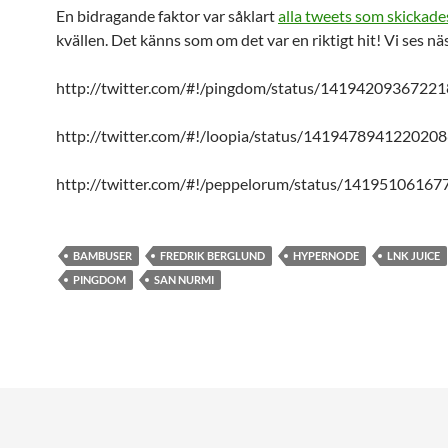
En bidragande faktor var såklart
alla tweets som skickade
kvällen. Det känns som om det var en riktigt hit! Vi ses näs
http://twitter.com/#!/pingdom/status/1419420936722
http://twitter.com/#!/loopia/status/141947894122020
http://twitter.com/#!/peppelorum/status/1419510616
BAMBUSER
FREDRIK BERGLUND
HYPERNODE
LNK JUICE
PINGDOM
SAN NURMI