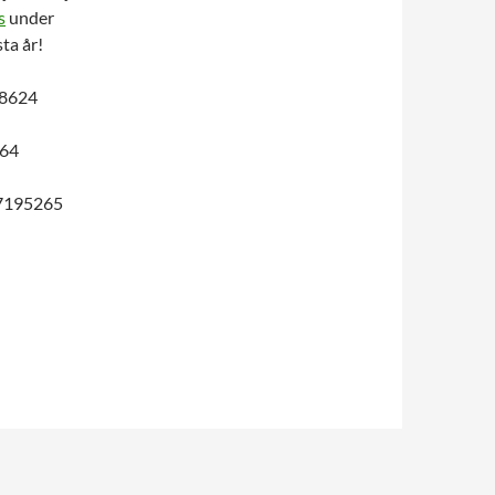
s
under
ta år!
18624
864
77195265