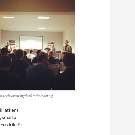
lats och Sam (Pingdom) förbereder sig.
ll att ens
, smarta
 Fredrik för